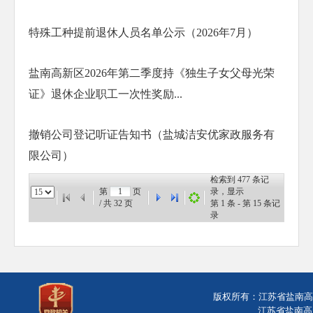
特殊工种提前退休人员名单公示（2026年7月）
盐南高新区2026年第二季度持《独生子女父母光荣
证》退休企业职工一次性奖励...
撤销公司登记听证告知书（盐城洁安优家政服务有
限公司）
检索到
477
条记
第
页
录，显示
/ 共
32
页
第
1
条 - 第
15
条记
录
版权所有：江苏省盐南
江苏省盐南