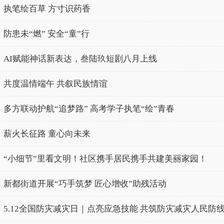
执笔绘百草 方寸识药香
防患未“燃” 安全“童”行
AI赋能神话新表达，叁陆玖短剧八月上线
共度温情端午 共叙民族情谊
多方联动护航“追梦路” 高考学子执笔“绘”青春
薪火长征路 童心向未来
“小细节”里看文明！社区携手居民携手共建美丽家园！
新都街道开展“巧手筑梦 匠心增收”助残活动
5.12全国防灾减灾日｜点亮应急技能 共筑防灾减灾人民防