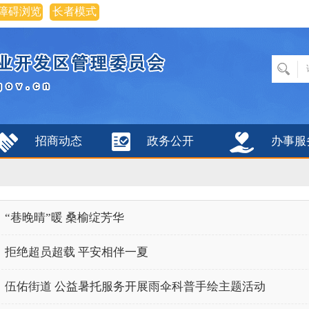
障碍浏览
长者模式
招商动态
政务公开
办事服
“巷晚晴”暖 桑榆绽芳华
拒绝超员超载 平安相伴一夏
伍佑街道 公益暑托服务开展雨伞科普手绘主题活动