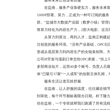
服务未来让创业者叹服
在盐南，服务产业靠硬实力，服务未来靠
1000P部署。算力，正成为一种可订阅的服
群。”盐城市大数据产业园（数梦小镇）管理
将算力转化为内容生产力，2部大电影、近百
从算力到算法，再到人才，盐南正构建起
注创造的服务环境。“没有产业基础，OPC社
形成从底层算力到内容生产的全链条矩阵。
公司IP开发与漫剧订单交给OPC承接，“扶
多部商业短片，运营40多个账号。负责人吕颖
体”已吸引37家“一人成军”的创新主体扎根
服务生活让老百姓舒服
在盐南，让人舒服的温度，往往藏在细节
到审批，每个环节都标着限办日期。朴下隆九
但在盐南，一个专班就帮我们跑通了所有流程