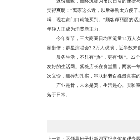
这份细致，最终沉淀为市民日常的便捷与
笑得爽朗：“离家这么近，以后采购太方便了
喝，现在家门口就能买到。”顾客谭丽丽的话
年轻人正成为消费新主力。
今年春节，三大商圈日均客流量14万人次
额翻倍；群星演唱会3.2万人观演，近半数来
服务生活，不只有“热”，更有“暖”。2
友好的生活网。紫薇店长在食堂里，两素一荤
次义诊，细碎却扎实，串联起老百姓最真实
产业是骨，未来是翼，生活是心。实验
落于日常。
上一篇：区领导班子赴新四军纪念馆参观专