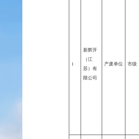
新辉开
（江
1
产废单位
市级
苏）有
限公司